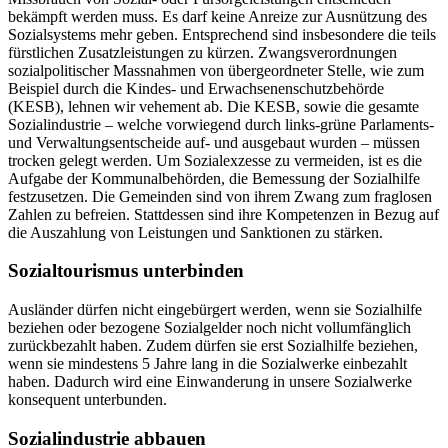
bekämpft werden muss. Es darf keine Anreize zur Ausnützung des
Sozialsystems mehr geben. Entsprechend sind insbesondere die teils
fürstlichen Zusatzleistungen zu kürzen. Zwangsverordnungen
sozialpolitischer Massnahmen von übergeordneter Stelle, wie zum
Beispiel durch die Kindes- und Erwachsenenschutzbehörde
(KESB), lehnen wir vehement ab. Die KESB, sowie die gesamte
Sozialindustrie – welche vorwiegend durch links-grüne Parlaments-
und Verwaltungsentscheide auf- und ausgebaut wurden – müssen
trocken gelegt werden. Um Sozialexzesse zu vermeiden, ist es die
Aufgabe der Kommunalbehörden, die Bemessung der Sozialhilfe
festzusetzen. Die Gemeinden sind von ihrem Zwang zum fraglosen
Zahlen zu befreien. Stattdessen sind ihre Kompetenzen in Bezug auf
die Auszahlung von Leistungen und Sanktionen zu stärken.
Sozialtourismus unterbinden
Ausländer dürfen nicht eingebürgert werden, wenn sie Sozialhilfe
beziehen oder bezogene Sozialgelder noch nicht vollumfänglich
zurückbezahlt haben. Zudem dürfen sie erst Sozialhilfe beziehen,
wenn sie mindestens 5 Jahre lang in die Sozialwerke einbezahlt
haben. Dadurch wird eine Einwanderung in unsere Sozialwerke
konsequent unterbunden.
Sozialindustrie abbauen