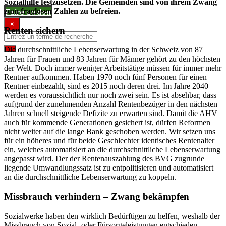
Sozialhilfe festzusetzen. Die Gemeinden sind von ihrem Zwang
zum fraglosen Zahlen zu befreien.
Faire un don
×
Renten sichern
Die durchschnittliche Lebenserwartung in der Schweiz von 87
Jahren für Frauen und 83 Jahren für Männer gehört zu den höchsten
der Welt. Doch immer weniger Arbeitstätige müssen für immer mehr
Rentner aufkommen. Haben 1970 noch fünf Personen für einen
Rentner einbezahlt, sind es 2015 noch deren drei. Im Jahre 2040
werden es voraussichtlich nur noch zwei sein. Es ist absehbar, dass
aufgrund der zunehmenden Anzahl Rentenbezüger in den nächsten
Jahren schnell steigende Defizite zu erwarten sind. Damit die AHV
auch für kommende Generationen gesichert ist, dürfen Reformen
nicht weiter auf die lange Bank geschoben werden. Wir setzen uns
für ein höheres und für beide Geschlechter identisches Rentenalter
ein, welches automatisiert an die durchschnittliche Lebenserwartung
angepasst wird. Der der Rentenauszahlung des BVG zugrunde
liegende Umwandlungssatz ist zu entpolitisieren und automatisiert
an die durchschnittliche Lebenserwartung zu koppeln.
Missbrauch verhindern – Zwang bekämpfen
Sozialwerke haben den wirklich Bedürftigen zu helfen, weshalb der
Missbrauch von Sozial- oder Fürsorgeleistungen entschieden