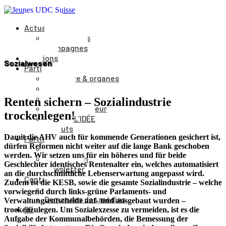
Actualités
Événements
Campagnes
Positions
Sozialwesen
Parti
Structure & organes
Cantons
Comité du parti
Renten sichern – Sozialindustrie
Comité directeur
trockenlegen!
Journal L’IDÉE
Statuts
Damit die AHV auch für kommende Generationen gesichert ist,
Participer
dürfen Reformen nicht weiter auf die lange Bank geschoben
Adhésion
werden. Wir setzen uns für ein höheres und für beide
Faire un don
Geschlechter identisches Rentenalter ein, welches automatisiert
Newsletter
an die durchschnittliche
Lebenserwartung angepasst wird.
Contact
Zudem ist die KESB, sowie die gesamte Sozialindustrie – welche
Vers le formulaire
vorwiegend durch links-grüne Parlaments- und
Demandes des médias
Verwaltungsentscheide auf- und ausgebaut wurden –
DE
trockenzulegen. Um Sozialexzesse zu vermeiden, ist es die
Aufgabe der Kommunalbehörden, die Bemessung der