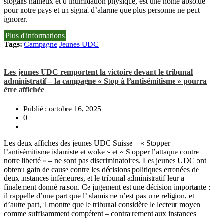
slogans haineux et d’intimidation physique, est une honte absolue
pour notre pays et un signal d’alarme que plus personne ne peut
ignorer.
Plus d'informations
Tags:
Campagne
Jeunes UDC
Les jeunes UDC remportent la victoire devant le tribunal
administratif – la campagne « Stop à l’antisémitisme » pourra
être affichée
Publié : octobre 16, 2025
0
Les deux affiches des jeunes UDC Suisse – « Stopper
l’antisémitisme islamiste et woke » et « Stopper l’attaque contre
notre liberté » – ne sont pas discriminatoires. Les jeunes UDC ont
obtenu gain de cause contre les décisions politiques erronées de
deux instances inférieures, et le tribunal administratif leur a
finalement donné raison. Ce jugement est une décision importante :
il rappelle d’une part que l’islamisme n’est pas une religion, et
d’autre part, il montre que le tribunal considère le lecteur moyen
comme suffisamment compétent – contrairement aux instances