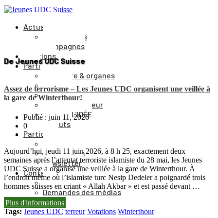
Actualités
Événements
Campagnes
Positions
De Jeunes UDC Suisse
Parti
Structure & organes
Cantons
Assez de terrorisme – Les Jeunes UDC organisent une veillée à
Comité du parti
la gare de Winterthour!
Comité directeur
Journal L’IDÉE
Publié : juin 11, 2026
Statuts
0
Participer
Adhésion
Aujourd’hui, jeudi 11 juin 2026, à 8 h 25, exactement deux
Faire un don
semaines après l’attentat terroriste islamiste du 28 mai, les Jeunes
Newsletter
UDC Suisse a organisé une veillée à la gare de Winterthour. À
Contact
l’endroit même où l’islamiste turc Nesip Dedeler a poignardé trois
Vers le formulaire
hommes suisses en criant « Allah Akbar » et est passé devant …
Demandes des médias
DE
Plus d'informations
Tags:
Jeunes UDC
terreur
Votations
Winterthour