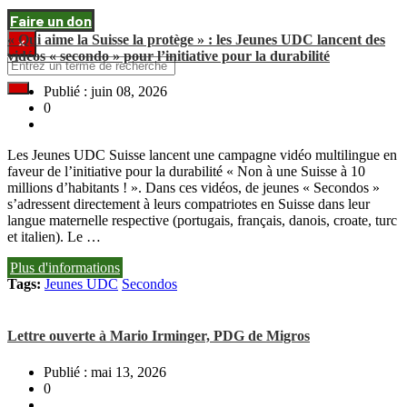
Faire un don
« Qui aime la Suisse la protège » : les Jeunes UDC lancent des
×
vidéos « secondo » pour l’initiative pour la durabilité
Publié : juin 08, 2026
0
Les Jeunes UDC Suisse lancent une campagne vidéo multilingue en
faveur de l’initiative pour la durabilité « Non à une Suisse à 10
millions d’habitants ! ». Dans ces vidéos, de jeunes « Secondos »
s’adressent directement à leurs compatriotes en Suisse dans leur
langue maternelle respective (portugais, français, danois, croate, turc
et italien). Le …
Plus d'informations
Tags:
Jeunes UDC
Secondos
Lettre ouverte à Mario Irminger, PDG de Migros
Publié : mai 13, 2026
0