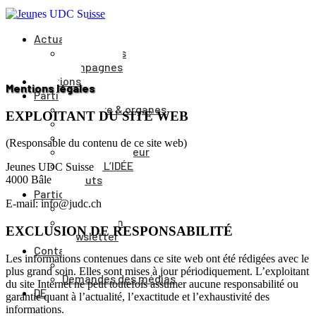
Actualités
Événements
Campagnes
Positions
Mentions légales
Parti
Structure & organes
EXPLOITANT DU SITE WEB
Cantons
Comité du parti
(Responsable du contenu de ce site web)
Comité directeur
Journal L’IDÉE
Jeunes UDC Suisse
Statuts
4000 Bâle
Participer
E-mail: info@judc.ch
Adhésion
Faire un don
EXCLUSION DE RESPONSABILITÉ
Newsletter
Contact
Les informations contenues dans ce site web ont été rédigées avec le
Vers le formulaire
plus grand soin. Elles sont mises à jour périodiquement. L’exploitant
Demandes des médias
du site Internet ne peut toutefois assumer aucune responsabilité ou
DE
garantie quant à l’actualité, l’exactitude et l’exhaustivité des
informations.