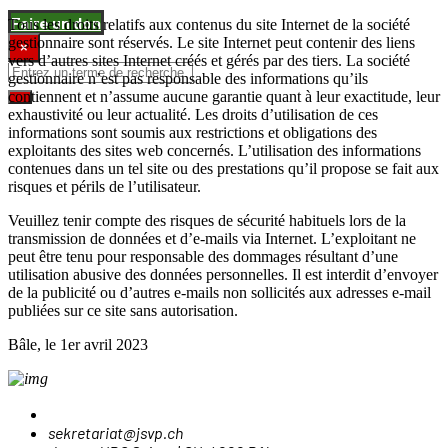
Faire un don
Tous les droits relatifs aux contenus du site Internet de la société
gestionnaire sont réservés. Le site Internet peut contenir des liens
×
vers d’autres sites Internet créés et gérés par des tiers. La société
gestionnaire n’est pas responsable des informations qu’ils
contiennent et n’assume aucune garantie quant à leur exactitude, leur
exhaustivité ou leur actualité. Les droits d’utilisation de ces
informations sont soumis aux restrictions et obligations des
exploitants des sites web concernés. L’utilisation des informations
contenues dans un tel site ou des prestations qu’il propose se fait aux
risques et périls de l’utilisateur.
Veuillez tenir compte des risques de sécurité habituels lors de la
transmission de données et d’e-mails via Internet. L’exploitant ne
peut être tenu pour responsable des dommages résultant d’une
utilisation abusive des données personnelles. Il est interdit d’envoyer
de la publicité ou d’autres e-mails non sollicités aux adresses e-mail
publiées sur ce site sans autorisation.
Bâle, le 1er avril 2023
sekretariat@jsvp.ch