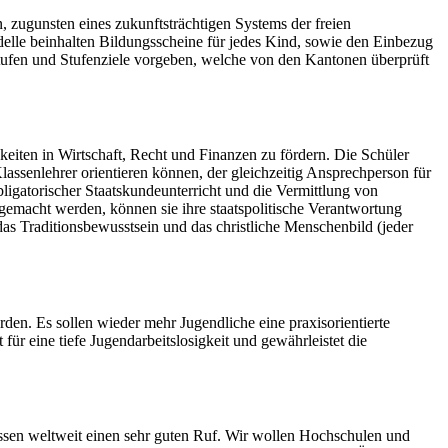
, zugunsten eines zukunftsträchtigen Systems der freien
elle beinhalten Bildungsscheine für jedes Kind, sowie den Einbezug
tufen und Stufenziele vorgeben, welche von den Kantonen überprüft
gkeiten in Wirtschaft, Recht und Finanzen zu fördern. Die Schüler
lassenlehrer orientieren können, der gleichzeitig Ansprechperson für
obligatorischer Staatskundeunterricht und die Vermittlung von
 gemacht werden, können sie ihre staatspolitische Verantwortung
as Traditionsbewusstsein und das christliche Menschenbild (jeder
den. Es sollen wieder mehr Jugendliche eine praxisorientierte
für eine tiefe Jugendarbeitslosigkeit und gewährleistet die
ssen weltweit einen sehr guten Ruf. Wir wollen Hochschulen und