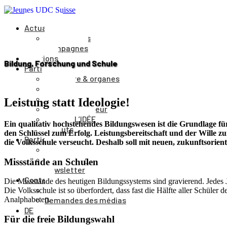
Actualités
Événements
Campagnes
Positions
Bildung, Forschung und Schule
Parti
Structure & organes
Cantons
Comité du parti
Leistung statt Ideologie!
Comité directeur
Journal L’IDÉE
Ein qualitativ hochstehendes Bildungswesen ist die Grundlage 
Statuts
den Schlüssel zum Erfolg. Leistungsbereitschaft und der Wille zu
Participer
die Volksschule verseucht. Deshalb soll mit neuen, zukunftsorien
Adhésion
Faire un don
Missstände an Schulen
Newsletter
Contact
Die Missstände des heutigen Bildungssystems sind gravierend. Jedes J
Vers le formulaire
Die Volksschule ist so überfordert, dass fast die Hälfte aller Schüle
Demandes des médias
Analphabeten.
DE
Für die freie Bildungswahl