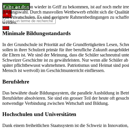
Faire un don
Um die Situation wieder in Griff zu bekommen, ist auf noch mehr irre
Bildungswahl. Durch massvollen Wettbewerb erhöht sich die Qualität
×
von Privatschulen. Es sind geeignete Rahmenbedingungen zu schaffen
werden.
Minimale Bildungsstandards
In der Grundschule ist Priorität auf die Grundfertigkeiten Lesen, Sch
sollen in ihrer Schulzeit primär für ihre berufliche Zukunft ausgebil
die Eltern ist. Wir sind der Meinung, dass die Schüler sachneutral unt
Schweizer Geschichte ist zu gewährleisten. Nur wenn alle Schüler ab
später pflichtbewusst wahrnehmen. Patriotismus und Heimat sind posi
Mensch ist wertvoll) im Geschichtsunterricht einfliessen.
Berufslehre
Das bewährte duale Bildungssystem, die parallele Ausbildung in Betri
Berufslehre absolvieren. Sie sind ein grosser Teil der heute oft gesuc
notwendige Verbindung zwischen Wirtschaft und Bildung.
Hochschulen und Universitäten
Dank einem freiheitlichen Staatssystem ist die Schweiz in Innovati