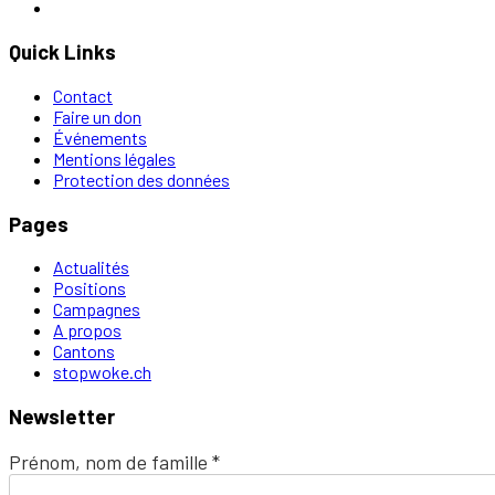
Quick Links
Contact
Faire un don
Événements
Mentions légales
Protection des données
Pages
Actualités
Positions
Campagnes
A propos
Cantons
stopwoke.ch
Newsletter
Prénom, nom de famille
*