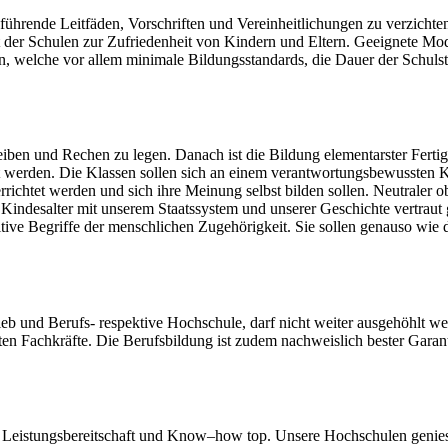
führende Leitfäden, Vorschriften und Vereinheitlichungen zu verzichten
 der Schulen zur Zufriedenheit von Kindern und Eltern. Geeignete Mod
, welche vor allem minimale Bildungsstandards, die Dauer der Schuls
reiben und Rechen zu legen. Danach ist die Bildung elementarster Ferti
det werden. Die Klassen sollen sich an einem verantwortungsbewussten K
errichtet werden und sich ihre Meinung selbst bilden sollen. Neutraler 
 Kindesalter mit unserem Staatssystem und unserer Geschichte vertraut
tive Begriffe der menschlichen Zugehörigkeit. Sie sollen genauso wie d
eb und Berufs- respektive Hochschule, darf nicht weiter ausgehöhlt wer
hten Fachkräfte. Die Berufsbildung ist zudem nachweislich bester Garant 
on, Leistungsbereitschaft und Know–how top. Unsere Hochschulen genie