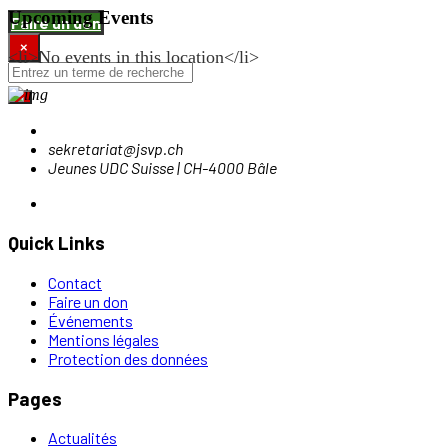
Upcoming Events
Faire un don
×
<li>No events in this location</li>
sekretariat@jsvp.ch
Jeunes UDC Suisse | CH-4000 Bâle
Quick Links
Contact
Faire un don
Événements
Mentions légales
Protection des données
Pages
Actualités