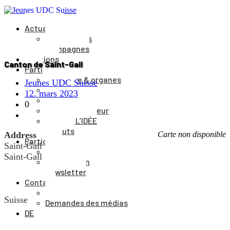
Actualités
Événements
Campagnes
Positions
Canton de Saint-Gall
Parti
Structure & organes
Jeunes UDC Suisse
Cantons
12. mars 2023
Comité du parti
0
Comité directeur
Journal L’IDÉE
Statuts
Address
Carte non disponible
Participer
Saint-Gall
Adhésion
Saint-Gall
Faire un don
Newsletter
Contact
Vers le formulaire
Suisse
Demandes des médias
DE