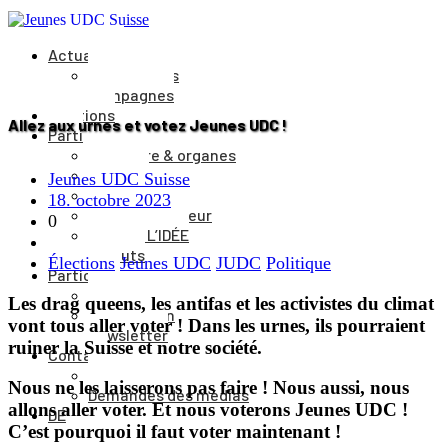
Actualités
Événements
Campagnes
Positions
Allez aux urnes et votez Jeunes UDC !
Parti
Structure & organes
Cantons
Jeunes UDC Suisse
Comité du parti
18. octobre 2023
Comité directeur
0
Journal L’IDÉE
Statuts
Élections
Jeunes UDC
JUDC
Politique
Participer
Adhésion
Les drag queens, les antifas et les activistes du climat
Faire un don
vont tous aller voter ! Dans les urnes, ils pourraient
Newsletter
ruiner la Suisse et notre société.
Contact
Vers le formulaire
Nous ne les laisserons pas faire ! Nous aussi, nous
Demandes des médias
allons aller voter. Et nous voterons Jeunes UDC !
DE
C’est pourquoi il faut voter maintenant !