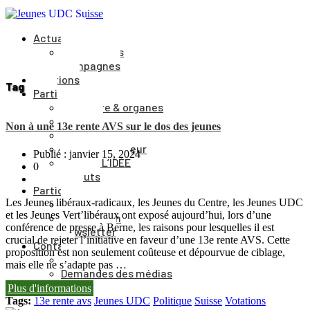
Actualités
Événements
Campagnes
Positions
Tag
Parti
Structure & organes
Cantons
Non à une 13e rente AVS sur le dos des jeunes
Comité du parti
Comité directeur
Publié : janvier 15, 2024
Journal L’IDÉE
0
Statuts
Participer
Les Jeunes libéraux-radicaux, les Jeunes du Centre, les Jeunes UDC
Adhésion
et les Jeunes Vert’libéraux ont exposé aujourd’hui, lors d’une
Faire un don
conférence de presse à Berne, les raisons pour lesquelles il est
Newsletter
crucial de rejeter l’initiative en faveur d’une 13e rente AVS. Cette
Contact
proposition est non seulement coûteuse et dépourvue de ciblage,
Vers le formulaire
mais elle ne s’adapte pas …
Demandes des médias
DE
Plus d'informations
Tags:
13e rente avs
Jeunes UDC
Politique
Suisse
Votations