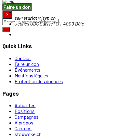
Faire un don
×
sekretariat@jsvp.ch
Jeunes UDC Suisse | CH-4000 Bâle
Quick Links
Contact
Faire un don
Événements
Mentions légales
Protection des données
Pages
Actualités
Positions
Campagnes
A propos
Cantons
stopwoke.ch